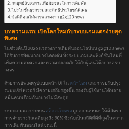
กลยุทธ์ลับเฉพาะเพื่อชัยชนะในการเดิมพัน
โปรโมชั่นธุรกรรมและสิทธิประโยชน์พิเศษ
ข้อดีที่คุณไม่ควรพลาดจาก g2g123 news
บทความแรก: เปิดโลกใหม่กับระบบเกมแตกง่ายสุด
พิเศษ
ในช่วงต้นปี 2026 แวดวงการเดิมพันออนไลน์บน
g2g123 news
ได้รับการพัฒนาอย่างโดดเด่น ทั้งระบบเกมและฟังก์ชันใหม่ที่
เพิ่มความสะดวกและความปลอดภัยให้กับผู้เล่นได้อย่างครบ
วงจร
ด้วยการอัพเดตรูปแบบหน้า UI ใน
หน้าโฮม
และการปรับปรุง
ระบบเซิร์ฟเวอร์ มีความเสถียรสูงขึ้น รองรับผู้ใช้งานได้หลาย
หมื่นคนพร้อมกันอย่างไม่มีสะดุด
ระบบเกมแตกง่ายบน
สล็อตเว็บตรง
ถูกออกแบบมาให้มีอัตรา
การจ่ายรางวัลเฉลี่ยสูงถึง 98% ซึ่งนับเป็นสถิติที่ดีที่สุดในตลาด
การเดิมพันออนไลน์ขณะนี้