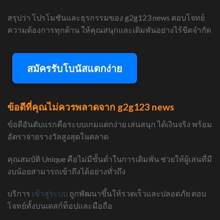
สรุปว่า โปรโมชันและธุรกรรมของ
g2g123 news
ตอบโจทย์
ความต้องการทุกด้าน ให้คุณสนุกและเดิมพันอย่างไร้ขีดจำกัด
สมัครรับโบนัสแตกง่าย
ข้อดีที่คุณไม่ควรพลาดจาก g2g123 news
ข้อดีอันดับแรกคือระบบเกมแตกง่าย เล่นสนุก ได้เงินจริง พร้อม
อัตราจ่ายรางวัลสูงสุดในตลาด
คุณสมบัติ Unique คือไม่มีขั้นต่ำในการเดิมพัน ช่วยให้ผู้เล่นที่มี
งบน้อยสามารถเข้าถึงได้อย่างทั่วถึง
บริการ
เข้าสู่ระบบ
ถูกพัฒนาขึ้นให้รวดเร็วและปลอดภัย ตอบ
โจทย์ทั้งบนเดสก์ท็อปและมือถือ