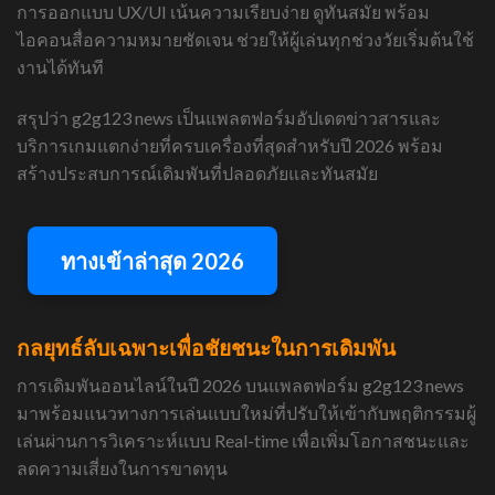
การออกแบบ UX/UI เน้นความเรียบง่าย ดูทันสมัย พร้อม
ไอคอนสื่อความหมายชัดเจน ช่วยให้ผู้เล่นทุกช่วงวัยเริ่มต้นใช้
งานได้ทันที
สรุปว่า
g2g123 news
เป็นแพลตฟอร์มอัปเดตข่าวสารและ
บริการเกมแตกง่ายที่ครบเครื่องที่สุดสำหรับปี 2026 พร้อม
สร้างประสบการณ์เดิมพันที่ปลอดภัยและทันสมัย
ทางเข้าล่าสุด 2026
กลยุทธ์ลับเฉพาะเพื่อชัยชนะในการเดิมพัน
การเดิมพันออนไลน์ในปี 2026 บนแพลตฟอร์ม
g2g123 news
มาพร้อมแนวทางการเล่นแบบใหม่ที่ปรับให้เข้ากับพฤติกรรมผู้
เล่นผ่านการวิเคราะห์แบบ Real-time เพื่อเพิ่มโอกาสชนะและ
ลดความเสี่ยงในการขาดทุน