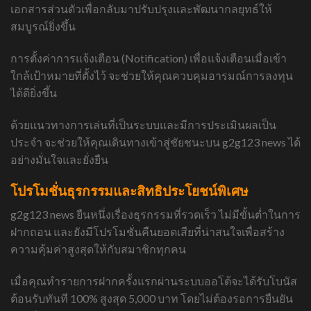
เอกสารส่วนตัวเพื่อกลับมาปรับปรุงและพัฒนากลยุทธ์ให้
สมบูรณ์ยิ่งขึ้น
การตั้งค่าการแจ้งเตือน (Notification) เพื่อแจ้งเตือนเมื่อเข้า
ใกล้เป้าหมายที่ตั้งไว้ จะช่วยให้คุณควบคุมอารมณ์การลงทุน
ได้ดียิ่งขึ้น
ด้วยแนวทางการเล่นที่เป็นระบบและมีการประเมินผลเป็น
ประจำ จะช่วยให้คุณเดินทางเข้าสู่ชัยชนะบน
g2g123 news
ได้
อย่างมั่นใจและยั่งยืน
โปรโมชั่นธุรกรรมและสิทธิประโยชน์พิเศษ
g2g123 news
ยืนหนึ่งเรื่องธุรกรรมที่รวดเร็ว ไม่มีขั้นต่ำในการ
ฝากถอน และยังมีโปรโมชั่นคืนยอดเสียที่น่าสนใจเพื่อสร้าง
ความคุ้มค่าสูงสุดให้กับสมาชิกทุกคน
เมื่อคุณทำรายการฝากครั้งแรกผ่านระบบออโต้จะได้รับโบนัส
ต้อนรับทันที 100% สูงสุด 5,000 บาท โดยไม่ต้องรอการยืนยัน