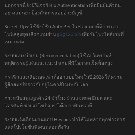
นอกจากนี้ ยังมีฟีเจอร์ Bio Authentication เพื่อยืนยันตัวตน
อย่างแม่นยำ ป้องกันการแอบอ้างบัญชี
Secret Tips: ใช้ฟังก์ชัน Auto Bet ในช่วงเวลาที่มีการแจก
โบนัสสูงสุด เลือกเกมผ่าน
g2g123 bio
เพื่อรับโปรไฟล์เกมที่
เหมาะสม
ระบบแนะนำเกม (Recommendation) ใช้ AI วิเคราะห์
พฤติกรรมผู้เล่นและแนะนำเกมที่มีโอกาสแจ็คพ็อตสูง
กราฟิกและเสียงเอฟเฟกต์ออกแบบใหม่ในปี 2026 ให้ความ
รู้สึกสมจริงราวกับอยู่ในคาสิโนระดับโลก
การสนับสนุนลูกค้า 24 ชั่วโมง ผ่านแชทสด อีเมล และ
โทรศัพท์ ช่วยแก้ไขปัญหาได้อย่างทันท่วงที
ระบบแจ้งเตือนผ่านแอป HeyLink ทำให้ไม่พลาดทุกข่าวสาร
และโปรโมชั่นพิเศษตลอดทั้งวัน