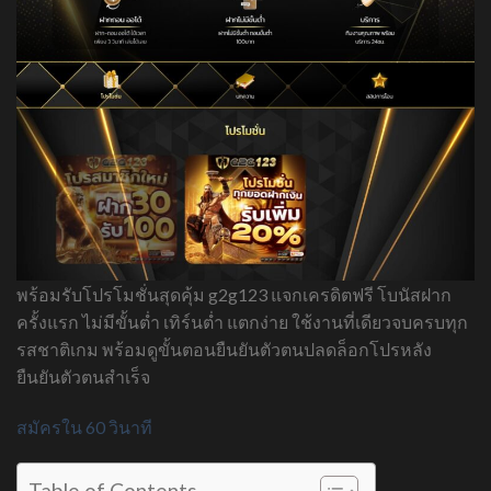
พร้อมรับโปรโมชั่นสุดคุ้ม g2g123 แจกเครดิตฟรี โบนัสฝาก
ครั้งแรก ไม่มีขั้นต่ำ เทิร์นต่ำ แตกง่าย ใช้งานที่เดียวจบครบทุก
รสชาติเกม พร้อมดูขั้นตอนยืนยันตัวตนปลดล็อกโปรหลัง
ยืนยันตัวตนสำเร็จ
สมัครใน 60 วินาที