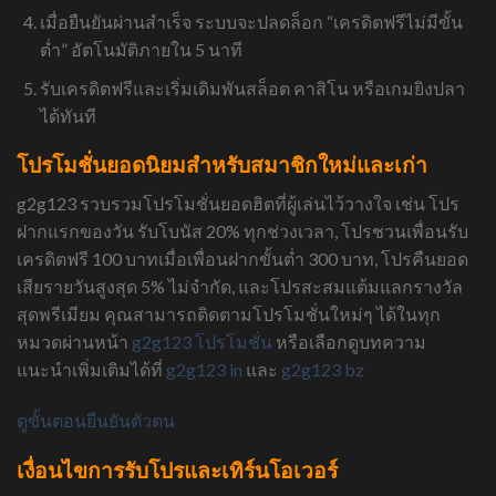
เมื่อยืนยันผ่านสำเร็จ ระบบจะปลดล็อก “เครดิตฟรีไม่มีขั้น
ต่ำ” อัตโนมัติภายใน 5 นาที
รับเครดิตฟรีและเริ่มเดิมพันสล็อต คาสิโน หรือเกมยิงปลา
ได้ทันที
โปรโมชั่นยอดนิยมสำหรับสมาชิกใหม่และเก่า
g2g123 รวบรวมโปรโมชั่นยอดฮิตที่ผู้เล่นไว้วางใจ เช่น โปร
ฝากแรกของวัน รับโบนัส 20% ทุกช่วงเวลา, โปรชวนเพื่อนรับ
เครดิตฟรี 100 บาทเมื่อเพื่อนฝากขั้นต่ำ 300 บาท, โปรคืนยอด
เสียรายวันสูงสุด 5% ไม่จำกัด, และโปรสะสมแต้มแลกรางวัล
สุดพรีเมียม คุณสามารถติดตามโปรโมชั่นใหม่ๆ ได้ในทุก
หมวดผ่านหน้า
g2g123 โปรโมชั่น
หรือเลือกดูบทความ
แนะนำเพิ่มเติมได้ที่
g2g123 in
และ
g2g123 bz
ดูขั้นตอนยืนยันตัวตน
เงื่อนไขการรับโปรและเทิร์นโอเวอร์