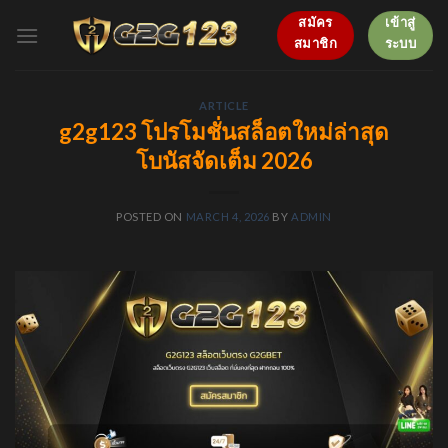
Skip
สมัคร
เข้าสู่
to
สมาชิก
ระบบ
content
ARTICLE
g2g123 โปรโมชั่นสล็อตใหม่ล่าสุด
โบนัสจัดเต็ม 2026
POSTED ON
MARCH 4, 2026
BY
ADMIN