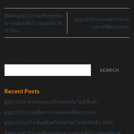
ติดต่อ g2g123 รองรับทุกช่อง
g2g123 in ระบบจัดการเกม
ทาง ตอบกลับไว ปลอดภัย 24
และสถิติครบวงจร
ชั่วโมง
Search
SEARCH
Recent Posts
g2g123 bz ฝากถอนออโต้ ปลอดภัย ไม่มีขั้นต่ำ
g2g123 in ระบบจัดการเกมและสถิติครบวงจร
g2g123 โปรโมชั่นสล็อตใหม่ล่าสุด โบนัสจัดเต็ม 2026
ติดต่อ g2g123 รองรับทุกช่องทาง ตอบกลับไว ปลอดภัย 24